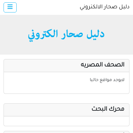
دليل صحار الالكتروني
×
الرئيسية
أضف موقعك
دخول
خدمات ومواقع عامة
مواقع إخباريه
الصحف المصريه
كمبيوتر وبرامج
إنترنت وشبكات
لايوجد مواقع حاليا
الأسرة والترفيه
مواقع طبيه
محرك البحث
منتديات
أخرى ومنوعه