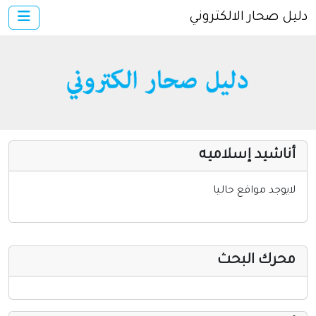
دليل صحار الالكتروني
×
الرئيسية
أضف موقعك
دخول
خدمات ومواقع عامة
مواقع إخباريه
أناشيد إسلاميه
كمبيوتر وبرامج
إنترنت وشبكات
لايوجد مواقع حاليا
الأسرة والترفيه
مواقع طبيه
محرك البحث
منتديات
أخرى ومنوعه