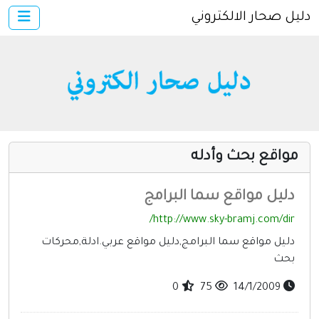
دليل صحار الالكتروني
×
الرئيسية
أضف موقعك
دخول
خدمات ومواقع عامة
مواقع إخباريه
مواقع بحث وأدله
كمبيوتر وبرامج
إنترنت وشبكات
دليل مواقع سما البرامج
الأسرة والترفيه
http://www.sky-bramj.com/dir/
مواقع طبيه
دليل مواقع سما البرامج,دليل مواقع عربي.ادلة,محركات
بحث
منتديات
0
75
14/1/2009
أخرى ومنوعه