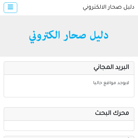
دليل صحار الالكتروني
×
الرئيسية
أضف موقعك
دخول
خدمات ومواقع عامة
مواقع إخباريه
البريد المجاني
كمبيوتر وبرامج
إنترنت وشبكات
لايوجد مواقع حاليا
الأسرة والترفيه
مواقع طبيه
محرك البحث
منتديات
أخرى ومنوعه