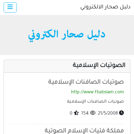
دليل صحار الالكتروني
×
الرئيسية
أضف موقعك
دخول
خدمات ومواقع عامة
مواقع إخباريه
الصوتيات الإسلامية
كمبيوتر وبرامج
إنترنت وشبكات
صوتيات الصافنات الإسلامية
الأسرة والترفيه
http://www.ftiatislam.com
مواقع طبيه
صوتيات الصافنات الإسلامية
منتديات
0
154
21/5/2008
أخرى ومنوعه
مملكة فتيات الإسلام الصوتية