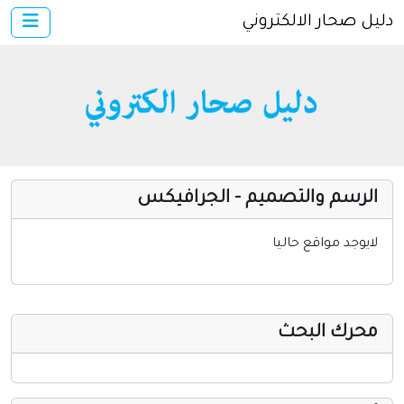
دليل صحار الالكتروني
×
الرئيسية
أضف موقعك
دخول
خدمات ومواقع عامة
مواقع إخباريه
الرسم والتصميم - الجرافيكس
كمبيوتر وبرامج
إنترنت وشبكات
لايوجد مواقع حاليا
الأسرة والترفيه
مواقع طبيه
محرك البحث
منتديات
أخرى ومنوعه